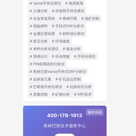
Vanta手持光谱仪
地质检测
土壤分析
伊诺斯手持光谱仪
合金管道系统
奥林巴斯
选矿控制
危险材料
手持式XRF分析仪
金属位置绘图
材料成分辨别
珠宝分析
环境修复
来料分析光谱仪
镀金分析
滴滴出行
自动驾驶
手持光谱仪
PIN探测器的分析仪
奥林巴斯Vanta手持式XRF分析仪
金探途元素
矿石品位控制
巴斯德手持光谱仪
钻探岩芯分析
质量控制
矿物分析
XRF技术
服务热线
400-178-1913
奥林巴斯技术服务中心