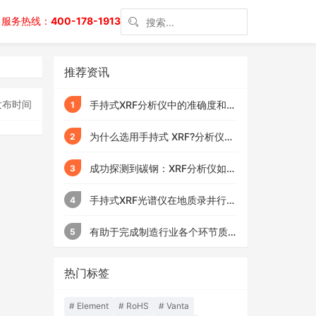
服务热线：
400-178-1913
推荐资讯
发布时间
手持式XRF分析仪中的准确度和精
1
密度：两者有什么区别？
为什么选用手持式 XRF?分析仪为
2
什么选择携带型呢
成功探测到碳钢：XRF分析仪如何
3
帮助识别一个古老的头盔
手持式XRF光谱仪在地质录井行业
4
的应用
有助于完成制造行业各个环节质
5
量控制的9个实用小窍门
热门标签
Element
RoHS
Vanta