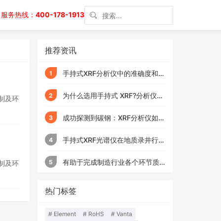
服务热线：
400-178-1913
推荐资讯
手持式XRF分析仪中的准确度和精
1
密度：两者有什么区别？
为什么选用手持式 XRF?分析仪为
2
制及环
什么选择携带型呢
成功探测到碳钢：XRF分析仪如何
3
帮助识别一个古老的头盔
手持式XRF光谱仪在地质录井行业
4
的应用
有助于完成制造行业各个环节质
5
制及环
量控制的9个实用小窍门
热门标签
Element
RoHS
Vanta