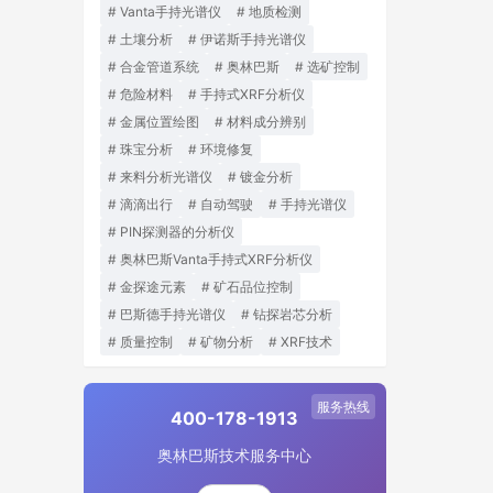
Vanta手持光谱仪
地质检测
土壤分析
伊诺斯手持光谱仪
合金管道系统
奥林巴斯
选矿控制
危险材料
手持式XRF分析仪
金属位置绘图
材料成分辨别
珠宝分析
环境修复
来料分析光谱仪
镀金分析
滴滴出行
自动驾驶
手持光谱仪
PIN探测器的分析仪
奥林巴斯Vanta手持式XRF分析仪
金探途元素
矿石品位控制
巴斯德手持光谱仪
钻探岩芯分析
质量控制
矿物分析
XRF技术
服务热线
400-178-1913
奥林巴斯技术服务中心