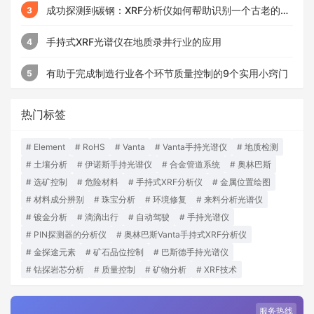
成功探测到碳钢：XRF分析仪如何帮助识别一个古老的头
3
盔
手持式XRF光谱仪在地质录井行业的应用
4
有助于完成制造行业各个环节质量控制的9个实用小窍门
5
热门标签
Element
RoHS
Vanta
Vanta手持光谱仪
地质检测
土壤分析
伊诺斯手持光谱仪
合金管道系统
奥林巴斯
选矿控制
危险材料
手持式XRF分析仪
金属位置绘图
材料成分辨别
珠宝分析
环境修复
来料分析光谱仪
镀金分析
滴滴出行
自动驾驶
手持光谱仪
PIN探测器的分析仪
奥林巴斯Vanta手持式XRF分析仪
金探途元素
矿石品位控制
巴斯德手持光谱仪
钻探岩芯分析
质量控制
矿物分析
XRF技术
服务热线